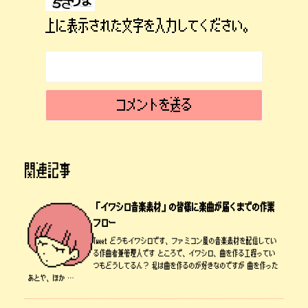
上に表示された文字を入力してください。
関連記事
「イワシロ音楽素材」の皆様に楽曲が届くまでの作業
フロー
Tweet どうもイワシロです、ファミコン風の音楽素材を配信してい
る作曲者兼管理人です ところで、イワシロ、曲を作る工程ってい
つもどうしてるん？ 私は曲を作るのが好きなのですが 曲を作った
あとや、ほか …