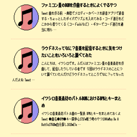
ファミコン風のBGMを作曲するときによくやるやつ
Tweet 曲を作る前 ・鼻歌でメロディーかベースを録音アプリで録音
する・ちょっとしたボイパでリズムも入れてみる・コード進行をど
こかから借りてくる（コードwikiなど）・ギターでコード進行を適
当に鳴ら …
ラウドネスってなに？音楽を配信するときに気をつけ
たいことをいろいろと調べてみた
こんにちは、イワシロです。ふだんはファミコン風の音楽素材を作
曲して、配信したりしている者です 今回はラウドネスのことにつ
いて調べていたんだけどラウドネスってところでなに？ってなった
んだよね Tweet …
イワシロ音楽素材のバトルBGMにおけるBPMとキーまと
め
イワシロ音楽素材バトル曲の一覧表 BPMとキーをまとめておくよ
Tweet ●曲名●BPM●キー闘争心171Fm戦う時のやつ130CmMay Be A
Battle175G#m自分探し161DmEle …