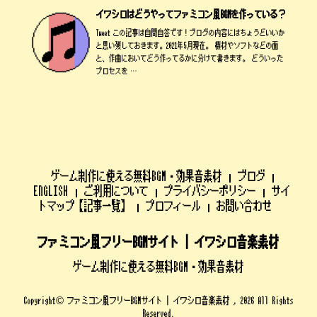
イワシロはどうやってファミコン風BGMを作っている？
Tweet この記事は自問自答です！ブログの内容にはちょうどいいか
と思い残しておきます。2021年5月現在。 機材やソフトなどの面
と、作曲においてどう作ってるかに分けて書きます。 どういった
プロセスを …
ゲーム制作に使える無料BGM・効果音素材
ブログ
ENGLISH
ご利用について
プライバシーポリシー
サイ
トマップ【記事一覧】
プロフィール
お問い合わせ
ファミコン風フリーBGMサイト | イワシロ音楽素材
ゲーム制作に使える無料BGM・効果音素材
Copyright© ファミコン風フリーBGMサイト | イワシロ音楽素材 , 2026 All Rights
Reserved.