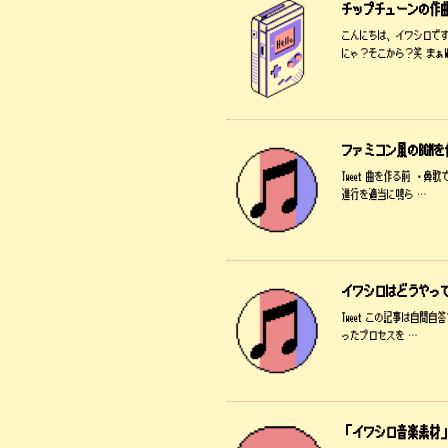
チップチューンの作
こんにちは、イワシロです
にゃ？そこから？笑 まぁW
ファミコン風のBGM
Tweet 曲を作る前 
進行を適当に鳴ら …
イワシロはどうやって
Tweet この記事は自
ったプロセスを …
「イワシロ音楽素材