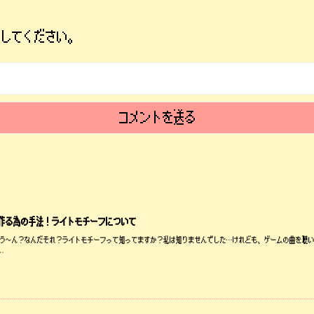
力してください。
を作る為の手法！ライトモチーフについて
フ？？う～ん？なんだそれ？ライトモチーフって知ってますか？私は知りませんでした…けれども、ゲームの曲を
…