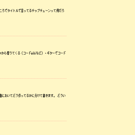
ところでタイトルで言ってるチップチューンって何だろ
かから借りてくる（コードwikiなど）・ギターでコード
、作曲においてどう作ってるかに分けて書きます。 どうい