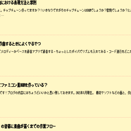
曲における表現方法と禁則
。チップチューン作ってますか？！いきなりですがそのチップチューンはBGMでしょうか？歌物でしょうか？
 …
を作曲するときによくやるやつ
・鼻歌でメロディーかベースを録音アプリで録音する・ちょっとしたボイパでリズムも入れてみる・コード進行をどこ
ファミコン風BGMを作っている？
問自答です！ブログの内容にはちょうどいいかと思い残しておきます。2021年5月現在。 機材やソフトなどの面と
」の皆様に楽曲が届くまでの作業フロー