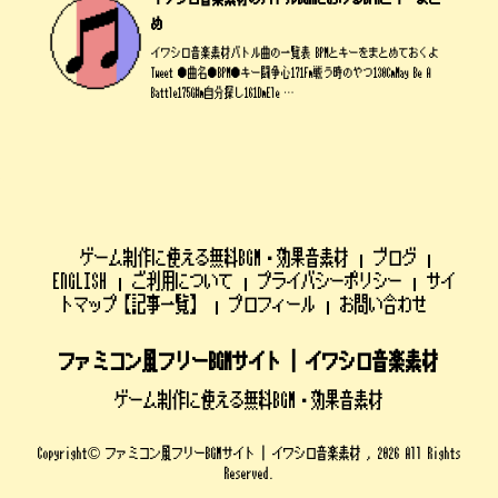
め
イワシロ音楽素材バトル曲の一覧表 BPMとキーをまとめておくよ
Tweet ●曲名●BPM●キー闘争心171Fm戦う時のやつ130CmMay Be A
Battle175G#m自分探し161DmEle …
ゲーム制作に使える無料BGM・効果音素材
ブログ
ENGLISH
ご利用について
プライバシーポリシー
サイ
トマップ【記事一覧】
プロフィール
お問い合わせ
ファミコン風フリーBGMサイト | イワシロ音楽素材
ゲーム制作に使える無料BGM・効果音素材
Copyright© ファミコン風フリーBGMサイト | イワシロ音楽素材 , 2026 All Rights
Reserved.