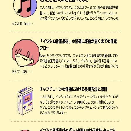
たいことをいろいろと調べてみた
こんにちは、イワシロです。ふだんはファミコン風の音楽素材を作
曲して、配信したりしている者です 今回はラウドネスのことにつ
いて調べていたんだけどラウドネスってところでなに？ってなった
んだよね Tweet …
「イワシロ音楽素材」の皆様に楽曲が届くまでの作業
フロー
Tweet どうもイワシロです、ファミコン風の音楽素材を配信してい
る作曲者兼管理人です ところで、イワシロ、曲を作る工程ってい
つもどうしてるん？ 私は曲を作るのが好きなのですが 曲を作った
あとや、ほか …
チップチューンの作曲における表現方法と禁則
こんにちは、イワシロです。チップチューン作ってますか？！いき
なりですがそのチップチューンはBGMでしょうか？歌物でしょう
か？ところでタイトルで言ってるチップチューンって何だろにゃ？
そこから？笑 まぁW …
イワシロ音楽素材のバトルBGMにおけるBPMとキーまと