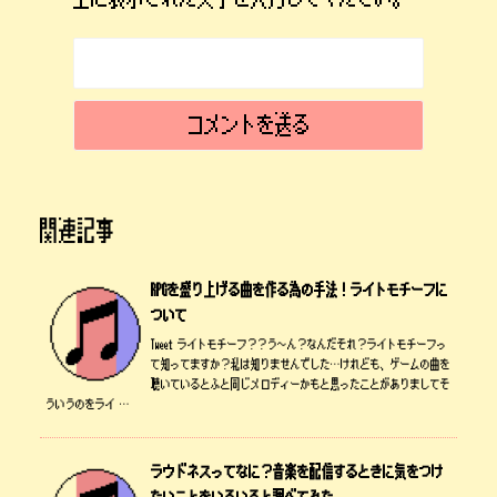
関連記事
RPGを盛り上げる曲を作る為の手法！ライトモチーフに
ついて
Tweet ライトモチーフ？？う～ん？なんだそれ？ライトモチーフっ
て知ってますか？私は知りませんでした…けれども、ゲームの曲を
聴いているとふと同じメロディーかもと思ったことがありましてそ
ういうのをライ …
ラウドネスってなに？音楽を配信するときに気をつけ