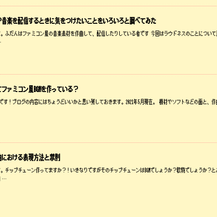
？音楽を配信するときに気をつけたいことをいろいろと調べてみた
す。ふだんはファミコン風の音楽素材を作曲して、配信したりしている者です 今回はラウドネスのことについ
…
ファミコン風BGMを作っている？
問自答です！ブログの内容にはちょうどいいかと思い残しておきます。2021年5月現在。 機材やソフトなどの面と
曲における表現方法と禁則
。チップチューン作ってますか？！いきなりですがそのチップチューンはBGMでしょうか？歌物でしょうか？
 …