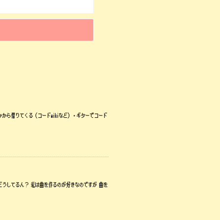
かから借りてくる（コードwikiなど）・ギターでコード
どうしてるん？ 私は曲を作るのが好きなのですが 曲を