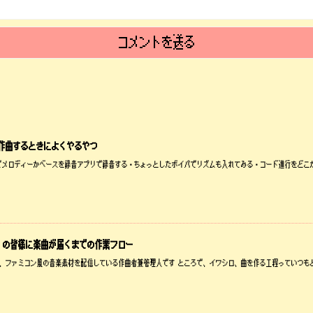
を作曲するときによくやるやつ
・鼻歌でメロディーかベースを録音アプリで録音する・ちょっとしたボイパでリズムも入れてみる・コード進行をどこ
」の皆様に楽曲が届くまでの作業フロー
ロです、ファミコン風の音楽素材を配信している作曲者兼管理人です ところで、イワシロ、曲を作る工程っていつも