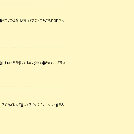
て調べていたんだけどラウドネスってところでなに？っ
、作曲においてどう作ってるかに分けて書きます。 どうい
ところでタイトルで言ってるチップチューンって何だろ