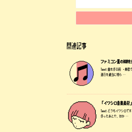
関連記事
ファミコン風のBGM
Tweet 曲を作る前 
進行を適当に鳴ら …
「イワシロ音楽素材
Tweet どうもイワシ
作ったあとや、ほか …