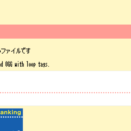
ipファイルです
nd OGG with loop tags.