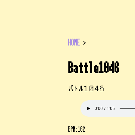
HOME
>
Battle1046
バトル１０４６
BPM:162