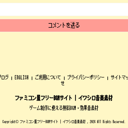
ブログ
ENGLISH
ご利用について
プライバシーポリシー
サイトマ
せ
ファミコン風フリーBGMサイト | イワシロ音楽素材
ゲーム制作に使える無料BGM・効果音素材
Copyright© ファミコン風フリーBGMサイト | イワシロ音楽素材 , 2026 All Rights Reserved.