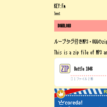
KEY:Fm
Tweet
DOWNLOAD
ループタグ付きMP3・OGGのz
This is a zip file of MP3 a
Battle 1046
1 ファイル
2 MB