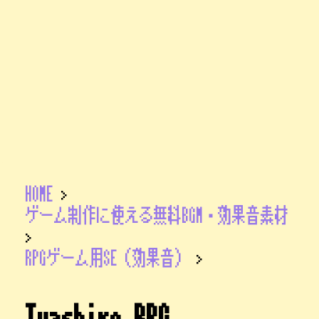
HOME
>
ゲーム制作に使える無料BGM・効果音素材
>
RPGゲーム用SE（効果音）
>
Iwashiro_RPG