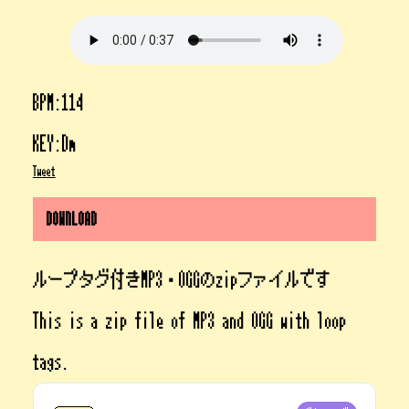
BPM:114
KEY:Dm
Tweet
DOWNLOAD
ループタグ付きMP3・OGGのzipファイルです
This is a zip file of MP3 and OGG with loop
tags.