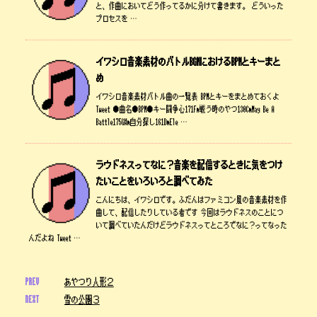
と、作曲においてどう作ってるかに分けて書きます。 どういった
プロセスを …
イワシロ音楽素材のバトルBGMにおけるBPMとキーまと
め
イワシロ音楽素材バトル曲の一覧表 BPMとキーをまとめておくよ
Tweet ●曲名●BPM●キー闘争心171Fm戦う時のやつ130CmMay Be A
Battle175G#m自分探し161DmEle …
ラウドネスってなに？音楽を配信するときに気をつけ
たいことをいろいろと調べてみた
こんにちは、イワシロです。ふだんはファミコン風の音楽素材を作
曲して、配信したりしている者です 今回はラウドネスのことにつ
いて調べていたんだけどラウドネスってところでなに？ってなった
んだよね Tweet …
PREV
あやつり人形２
NEXT
雪の公園３