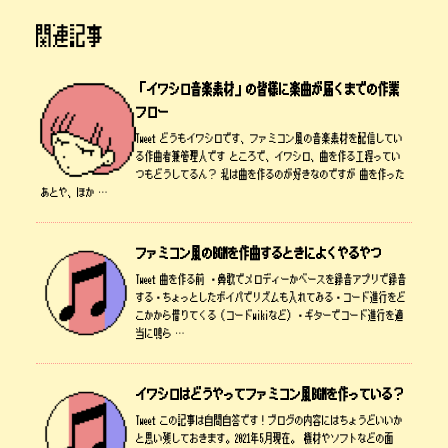
関連記事
「イワシロ音楽素材」の皆様に楽曲が届くまでの作業
フロー
Tweet どうもイワシロです、ファミコン風の音楽素材を配信してい
る作曲者兼管理人です ところで、イワシロ、曲を作る工程ってい
つもどうしてるん？ 私は曲を作るのが好きなのですが 曲を作った
あとや、ほか …
ファミコン風のBGMを作曲するときによくやるやつ
Tweet 曲を作る前 ・鼻歌でメロディーかベースを録音アプリで録音
する・ちょっとしたボイパでリズムも入れてみる・コード進行をど
こかから借りてくる（コードwikiなど）・ギターでコード進行を適
当に鳴ら …
イワシロはどうやってファミコン風BGMを作っている？
Tweet この記事は自問自答です！ブログの内容にはちょうどいいか
と思い残しておきます。2021年5月現在。 機材やソフトなどの面