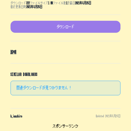
ダウンロード
222
ファイルサイズ
1 MB
ファイル数
1
投稿日
2021年5月25日
最終更新日時
2021年5月25日
ダウンロード
説明
SIMILAR DOWNLOADS
関連ダウンロードが見つかりません !
k_iwashiro
Updated 2021年5月25日
スポンサーリンク