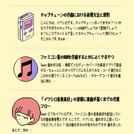
チップチューンの作曲における表現方法と禁則
こんにちは、イワシロです。チップチューン作ってますか？！いき
なりですがそのチップチューンはBGMでしょうか？歌物でしょう
か？ところでタイトルで言ってるチップチューンって何だろにゃ？
そこから？笑 まぁW …
ファミコン風のBGMを作曲するときによくやるやつ
Tweet 曲を作る前 ・鼻歌でメロディーかベースを録音アプリで録音
する・ちょっとしたボイパでリズムも入れてみる・コード進行をど
こかから借りてくる（コードwikiなど）・ギターでコード進行を適
当に鳴ら …
「イワシロ音楽素材」の皆様に楽曲が届くまでの作業
フロー
Tweet どうもイワシロです、ファミコン風の音楽素材を配信してい
る作曲者兼管理人です ところで、イワシロ、曲を作る工程ってい
つもどうしてるん？ 私は曲を作るのが好きなのですが 曲を作った
あとや、ほか …