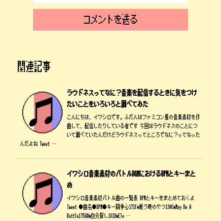
関連記事
ラウドネスってなに？音楽を配信するときに気をつけ
たいことをいろいろと調べてみた
こんにちは、イワシロです。ふだんはファミコン風の音楽素材を作
曲して、配信したりしている者です 今回はラウドネスのことにつ
いて調べていたんだけどラウドネスってところでなに？ってなった
んだよね Tweet …
イワシロ音楽素材のバトルBGMにおけるBPMとキーまと
め
イワシロ音楽素材バトル曲の一覧表 BPMとキーをまとめておくよ
Tweet ●曲名●BPM●キー闘争心171Fm戦う時のやつ130CmMay Be A
Battle175G#m自分探し161DmEle …