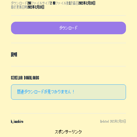
ダウンロード
206
ファイルサイズ
2 MB
ファイル数
1
投稿日
2021年2月19日
最終更新日時
2021年2月19日
ダウンロード
説明
SIMILAR DOWNLOADS
関連ダウンロードが見つかりません !
k_iwashiro
Updated 2021年2月19日
スポンサーリンク