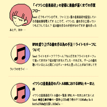
「イワシロ音楽素材」の皆様に楽曲が届くまでの作業
フロー
Tweet どうもイワシロです、ファミコン風の音楽素材を配信してい
る作曲者兼管理人です ところで、イワシロ、曲を作る工程ってい
つもどうしてるん？ 私は曲を作るのが好きなのですが 曲を作った
あとや、ほか …
RPGを盛り上げる曲を作る為の手法！ライトモチーフに
ついて
Tweet ライトモチーフ？？う～ん？なんだそれ？ライトモチーフっ
て知ってますか？私は知りませんでした…けれども、ゲームの曲を
聴いているとふと同じメロディーかもと思ったことがありましてそ
ういうのをライ …
イワシロ音楽素材のバトルBGMにおけるBPMとキーまと
め
イワシロ音楽素材バトル曲の一覧表 BPMとキーをまとめておくよ
Tweet ●曲名●BPM●キー闘争心171Fm戦う時のやつ130CmMay Be A
Battle175G#m自分探し161DmEle …