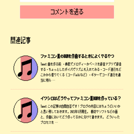
関連記事
ファミコン風のBGMを作曲するときによくやるやつ
Tweet 曲を作る前 ・鼻歌でメロディーかベースを録音アプリで録音
する・ちょっとしたボイパでリズムも入れてみる・コード進行をど
こかから借りてくる（コードwikiなど）・ギターでコード進行を適
当に鳴ら …
イワシロはどうやってファミコン風BGMを作っている？
Tweet この記事は自問自答です！ブログの内容にはちょうどいいか
と思い残しておきます。2021年5月現在。 機材やソフトなどの面
と、作曲においてどう作ってるかに分けて書きます。 どういった
プロセスを …