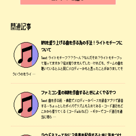
関連記事
RPGを盛り上げる曲を作る為の手法！ライトモチーフに
ついて
Tweet ライトモチーフ？？う～ん？なんだそれ？ライトモチーフっ
て知ってますか？私は知りませんでした…けれども、ゲームの曲を
聴いているとふと同じメロディーかもと思ったことがありましてそ
ういうのをライ …
ファミコン風のBGMを作曲するときによくやるやつ
Tweet 曲を作る前 ・鼻歌でメロディーかベースを録音アプリで録音
する・ちょっとしたボイパでリズムも入れてみる・コード進行をど
こかから借りてくる（コードwikiなど）・ギターでコード進行を適
当に鳴ら …
ラウドネスってなに？音楽を配信するときに気をつけ