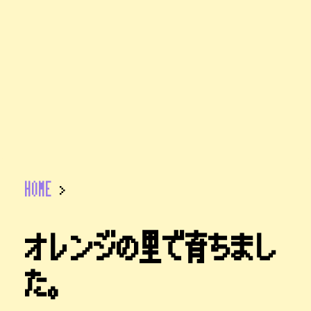
HOME
>
オレンジの里で育ちまし
た。