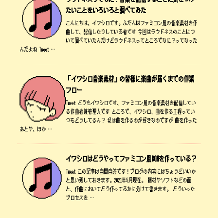
たいことをいろいろと調べてみた
こんにちは、イワシロです。ふだんはファミコン風の音楽素材を作
曲して、配信したりしている者です 今回はラウドネスのことにつ
いて調べていたんだけどラウドネスってところでなに？ってなった
んだよね Tweet …
「イワシロ音楽素材」の皆様に楽曲が届くまでの作業
フロー
Tweet どうもイワシロです、ファミコン風の音楽素材を配信してい
る作曲者兼管理人です ところで、イワシロ、曲を作る工程ってい
つもどうしてるん？ 私は曲を作るのが好きなのですが 曲を作った
あとや、ほか …
イワシロはどうやってファミコン風BGMを作っている？
Tweet この記事は自問自答です！ブログの内容にはちょうどいいか
と思い残しておきます。2021年5月現在。 機材やソフトなどの面
と、作曲においてどう作ってるかに分けて書きます。 どういった
プロセスを …