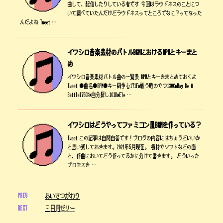
曲して、配信したりしている者です 今回はラウドネスのことにつ
いて調べていたんだけどラウドネスってところでなに？ってなった
んだよね Tweet …
イワシロ音楽素材のバトルBGMにおけるBPMとキーまと
め
イワシロ音楽素材バトル曲の一覧表 BPMとキーをまとめておくよ
Tweet ●曲名●BPM●キー闘争心171Fm戦う時のやつ130CmMay Be A
Battle175G#m自分探し161DmEle …
イワシロはどうやってファミコン風BGMを作っている？
Tweet この記事は自問自答です！ブログの内容にはちょうどいいか
と思い残しておきます。2021年5月現在。 機材やソフトなどの面
と、作曲においてどう作ってるかに分けて書きます。 どういった
プロセスを …
PREV
あいさつがわり
NEXT
三日月ゼリー