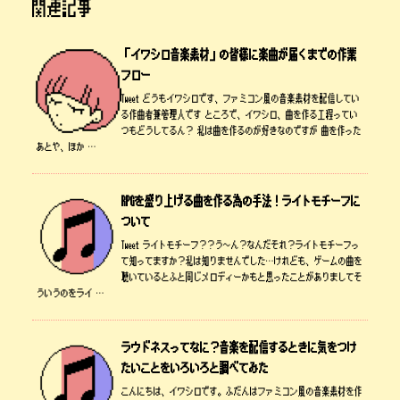
関連記事
「イワシロ音楽素材」の皆様に楽曲が届くまでの作業
フロー
Tweet どうもイワシロです、ファミコン風の音楽素材を配信してい
る作曲者兼管理人です ところで、イワシロ、曲を作る工程ってい
つもどうしてるん？ 私は曲を作るのが好きなのですが 曲を作った
あとや、ほか …
RPGを盛り上げる曲を作る為の手法！ライトモチーフに
ついて
Tweet ライトモチーフ？？う～ん？なんだそれ？ライトモチーフっ
て知ってますか？私は知りませんでした…けれども、ゲームの曲を
聴いているとふと同じメロディーかもと思ったことがありましてそ
ういうのをライ …
ラウドネスってなに？音楽を配信するときに気をつけ
たいことをいろいろと調べてみた
こんにちは、イワシロです。ふだんはファミコン風の音楽素材を作