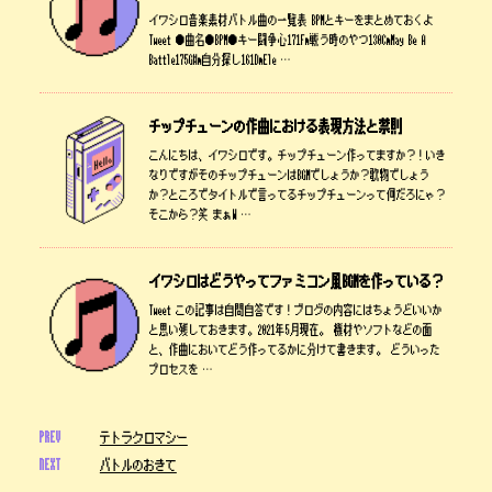
イワシロ音楽素材バトル曲の一覧表 BPMとキーをまとめておくよ
Tweet ●曲名●BPM●キー闘争心171Fm戦う時のやつ130CmMay Be A
Battle175G#m自分探し161DmEle …
チップチューンの作曲における表現方法と禁則
こんにちは、イワシロです。チップチューン作ってますか？！いき
なりですがそのチップチューンはBGMでしょうか？歌物でしょう
か？ところでタイトルで言ってるチップチューンって何だろにゃ？
そこから？笑 まぁW …
イワシロはどうやってファミコン風BGMを作っている？
Tweet この記事は自問自答です！ブログの内容にはちょうどいいか
と思い残しておきます。2021年5月現在。 機材やソフトなどの面
と、作曲においてどう作ってるかに分けて書きます。 どういった
プロセスを …
PREV
テトラクロマシー
NEXT
バトルのおきて