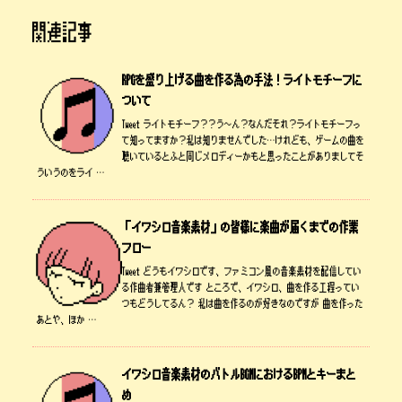
関連記事
RPGを盛り上げる曲を作る為の手法！ライトモチーフに
ついて
Tweet ライトモチーフ？？う～ん？なんだそれ？ライトモチーフっ
て知ってますか？私は知りませんでした…けれども、ゲームの曲を
聴いているとふと同じメロディーかもと思ったことがありましてそ
ういうのをライ …
「イワシロ音楽素材」の皆様に楽曲が届くまでの作業
フロー
Tweet どうもイワシロです、ファミコン風の音楽素材を配信してい
る作曲者兼管理人です ところで、イワシロ、曲を作る工程ってい
つもどうしてるん？ 私は曲を作るのが好きなのですが 曲を作った
あとや、ほか …
イワシロ音楽素材のバトルBGMにおけるBPMとキーまと
め