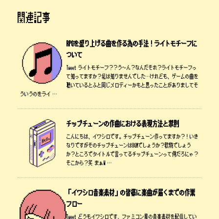
関連記事
RPGを盛り上げる曲を作る為の手法！ライトモチーフに
ついて
Tweet ライトモチーフ？？う～ん？なんだそれ？ライトモチーフっ
て知ってますか？私は知りませんでした…けれども、ゲームの曲を
聴いているとふと同じメロディーかもと思ったことがありましてそ
ういうのをライ …
チップチューンの作曲における表現方法と禁則
こんにちは、イワシロです。チップチューン作ってますか？！いき
なりですがそのチップチューンはBGMでしょうか？歌物でしょう
か？ところでタイトルで言ってるチップチューンって何だろにゃ？
そこから？笑 まぁW …
「イワシロ音楽素材」の皆様に楽曲が届くまでの作業
フロー
Tweet どうもイワシロです、ファミコン風の音楽素材を配信してい