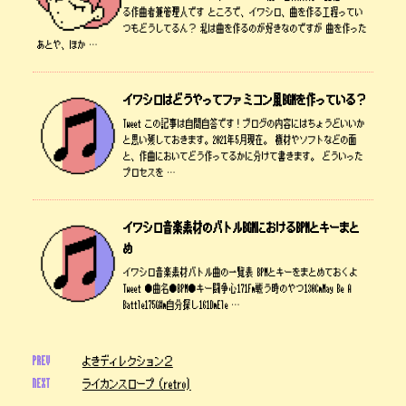
る作曲者兼管理人です ところで、イワシロ、曲を作る工程ってい
つもどうしてるん？ 私は曲を作るのが好きなのですが 曲を作った
あとや、ほか …
イワシロはどうやってファミコン風BGMを作っている？
Tweet この記事は自問自答です！ブログの内容にはちょうどいいか
と思い残しておきます。2021年5月現在。 機材やソフトなどの面
と、作曲においてどう作ってるかに分けて書きます。 どういった
プロセスを …
イワシロ音楽素材のバトルBGMにおけるBPMとキーまと
め
イワシロ音楽素材バトル曲の一覧表 BPMとキーをまとめておくよ
Tweet ●曲名●BPM●キー闘争心171Fm戦う時のやつ130CmMay Be A
Battle175G#m自分探し161DmEle …
PREV
よきディレクション２
NEXT
ライカンスロープ（retro)