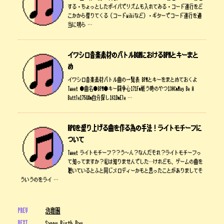
する・ちょっとしたボイパでリズムも入れてみる・コード進行をど
こかから借りてくる（コードwikiなど）・ギターでコード進行を適
当に鳴ら …
イワシロ音楽素材のバトルBGMにおけるBPMとキーまと
め
イワシロ音楽素材バトル曲の一覧表 BPMとキーをまとめておくよ
Tweet ●曲名●BPM●キー闘争心171Fm戦う時のやつ130CmMay Be A
Battle175G#m自分探し161DmEle …
RPGを盛り上げる曲を作る為の手法！ライトモチーフに
ついて
Tweet ライトモチーフ？？う～ん？なんだそれ？ライトモチーフっ
て知ってますか？私は知りませんでした…けれども、ゲームの曲を
聴いているとふと同じメロディーかもと思ったことがありましてそ
ういうのをライ …
PREV
幼稚園
NEXT
Sappy Birth Day