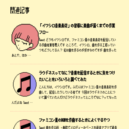
関連記事
「イワシロ音楽素材」の皆様に楽曲が届くまでの作業
フロー
Tweet どうもイワシロです、ファミコン風の音楽素材を配信してい
る作曲者兼管理人です ところで、イワシロ、曲を作る工程ってい
つもどうしてるん？ 私は曲を作るのが好きなのですが 曲を作った
あとや、ほか …
ラウドネスってなに？音楽を配信するときに気をつけ
たいことをいろいろと調べてみた
こんにちは、イワシロです。ふだんはファミコン風の音楽素材を作
曲して、配信したりしている者です 今回はラウドネスのことにつ
いて調べていたんだけどラウドネスってところでなに？ってなった
んだよね Tweet …
ファミコン風のBGMを作曲するときによくやるやつ
Tweet 曲を作る前 ・鼻歌でメロディーかベースを録音アプリで録音