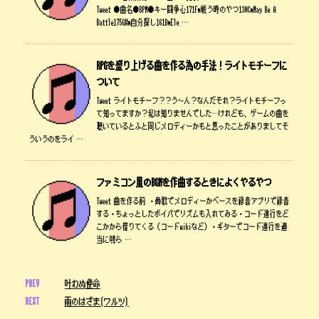
Tweet ●曲名●BPM●キー闘争心171Fm戦う時のやつ130CmMay Be A
Battle175G#m自分探し161DmEle …
RPGを盛り上げる曲を作る為の手法！ライトモチーフに
ついて
Tweet ライトモチーフ？？う～ん？なんだそれ？ライトモチーフっ
て知ってますか？私は知りませんでした…けれども、ゲームの曲を
聴いているとふと同じメロディーかもと思ったことがありましてそ
ういうのをライ …
ファミコン風のBGMを作曲するときによくやるやつ
Tweet 曲を作る前 ・鼻歌でメロディーかベースを録音アプリで録音
する・ちょっとしたボイパでリズムも入れてみる・コード進行をど
こかから借りてくる（コードwikiなど）・ギターでコード進行を適
当に鳴ら …
PREV
叶わぬ使命
NEXT
雨のはざま(ワルツ)