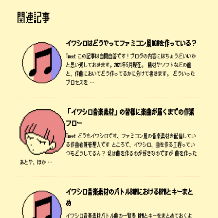
関連記事
イワシロはどうやってファミコン風BGMを作っている？
Tweet この記事は自問自答です！ブログの内容にはちょうどいいか
と思い残しておきます。2021年5月現在。 機材やソフトなどの面
と、作曲においてどう作ってるかに分けて書きます。 どういった
プロセスを …
「イワシロ音楽素材」の皆様に楽曲が届くまでの作業
フロー
Tweet どうもイワシロです、ファミコン風の音楽素材を配信してい
る作曲者兼管理人です ところで、イワシロ、曲を作る工程ってい
つもどうしてるん？ 私は曲を作るのが好きなのですが 曲を作った
あとや、ほか …
イワシロ音楽素材のバトルBGMにおけるBPMとキーまと
め
イワシロ音楽素材バトル曲の一覧表 BPMとキーをまとめておくよ