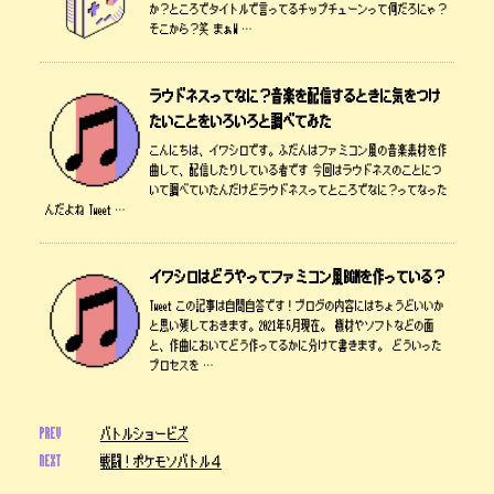
か？ところでタイトルで言ってるチップチューンって何だろにゃ？
そこから？笑 まぁW …
ラウドネスってなに？音楽を配信するときに気をつけ
たいことをいろいろと調べてみた
こんにちは、イワシロです。ふだんはファミコン風の音楽素材を作
曲して、配信したりしている者です 今回はラウドネスのことにつ
いて調べていたんだけどラウドネスってところでなに？ってなった
んだよね Tweet …
イワシロはどうやってファミコン風BGMを作っている？
Tweet この記事は自問自答です！ブログの内容にはちょうどいいか
と思い残しておきます。2021年5月現在。 機材やソフトなどの面
と、作曲においてどう作ってるかに分けて書きます。 どういった
プロセスを …
PREV
バトルショービズ
NEXT
戦闘！ポケモソバトル４