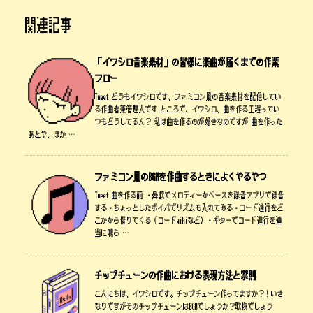
関連記事
「イワシロ音楽素材」の皆様に楽曲が届くまでの作業
フロー
Tweet どうもイワシロです、ファミコン風の音楽素材を配信してい
る作曲者兼管理人です ところで、イワシロ、曲を作る工程ってい
つもどうしてるん？ 私は曲を作るのが好きなのですが 曲を作った
あとや、ほか …
ファミコン風のBGMを作曲するときによくやるやつ
Tweet 曲を作る前 ・鼻歌でメロディーかベースを録音アプリで録音
する・ちょっとしたボイパでリズムも入れてみる・コード進行をど
こかから借りてくる（コードwikiなど）・ギターでコード進行を適
当に鳴ら …
チップチューンの作曲における表現方法と禁則
こんにちは、イワシロです。チップチューン作ってますか？！いき
なりですがそのチップチューンはBGMでしょうか？歌物でしょう