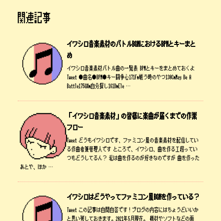
関連記事
イワシロ音楽素材のバトルBGMにおけるBPMとキーまと
め
イワシロ音楽素材バトル曲の一覧表 BPMとキーをまとめておくよ
Tweet ●曲名●BPM●キー闘争心171Fm戦う時のやつ130CmMay Be A
Battle175G#m自分探し161DmEle …
「イワシロ音楽素材」の皆様に楽曲が届くまでの作業
フロー
Tweet どうもイワシロです、ファミコン風の音楽素材を配信してい
る作曲者兼管理人です ところで、イワシロ、曲を作る工程ってい
つもどうしてるん？ 私は曲を作るのが好きなのですが 曲を作った
あとや、ほか …
イワシロはどうやってファミコン風BGMを作っている？
Tweet この記事は自問自答です！ブログの内容にはちょうどいいか
と思い残しておきます。2021年5月現在。 機材やソフトなどの面