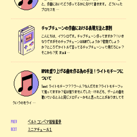
と、作曲においてどう作ってるかに分けて書きます。 どういった
プロセスを …
チップチューンの作曲における表現方法と禁則
こんにちは、イワシロです。チップチューン作ってますか？！いき
なりですがそのチップチューンはBGMでしょうか？歌物でしょう
か？ところでタイトルで言ってるチップチューンって何だろにゃ？
そこから？笑 まぁW …
RPGを盛り上げる曲を作る為の手法！ライトモチーフに
ついて
Tweet ライトモチーフ？？う～ん？なんだそれ？ライトモチーフっ
て知ってますか？私は知りませんでした…けれども、ゲームの曲を
聴いているとふと同じメロディーかもと思ったことがありましてそ
ういうのをライ …
PREV
ベルトコンベア旅情風景
NEXT
ミニアチュール１