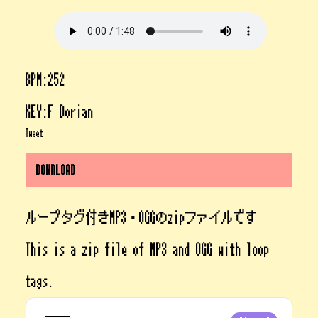
BPM:252
KEY:F Dorian
Tweet
DOWNLOAD
ループタグ付きMP3・OGGのzipファイルです
This is a zip file of MP3 and OGG with loop
tags.