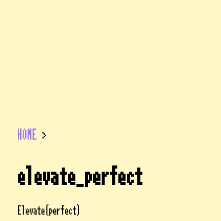
HOME
>
elevate_perfect
Elevate(perfect)