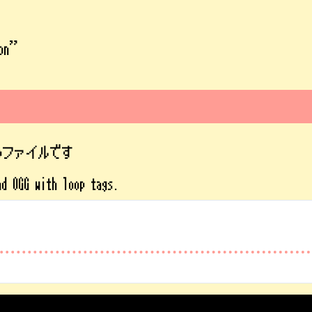
ion”
ipファイルです
nd OGG with loop tags.