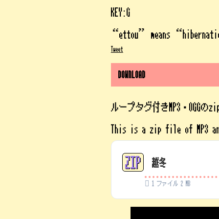
KEY:G
“ettou” means “hibernat
Tweet
DOWNLOAD
ループタグ付きMP3・OGGのz
This is a zip file of MP3 a
越冬
1 ファイル
2 MB