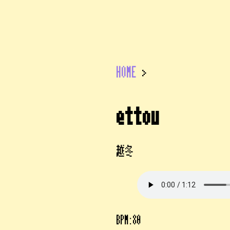
HOME
>
ettou
越冬
BPM:80