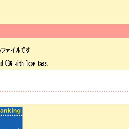
ipファイルです
nd OGG with loop tags.