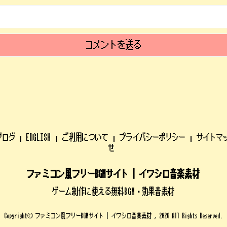
ブログ
ENGLISH
ご利用について
プライバシーポリシー
サイトマ
せ
ファミコン風フリーBGMサイト | イワシロ音楽素材
ゲーム制作に使える無料BGM・効果音素材
Copyright© ファミコン風フリーBGMサイト | イワシロ音楽素材 , 2026 All Rights Reserved.