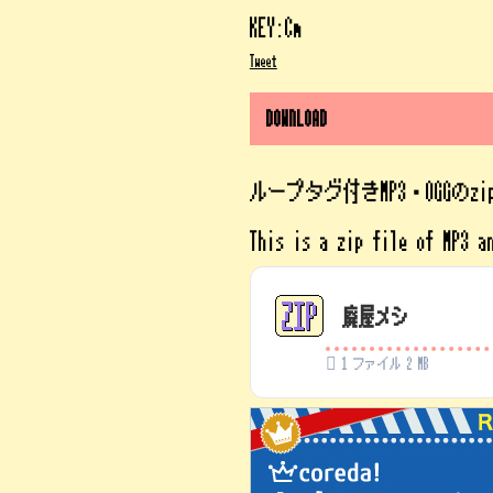
KEY:Cm
Tweet
DOWNLOAD
ループタグ付きMP3・OGGのz
This is a zip file of MP3 a
廃屋メシ
1 ファイル
2 MB