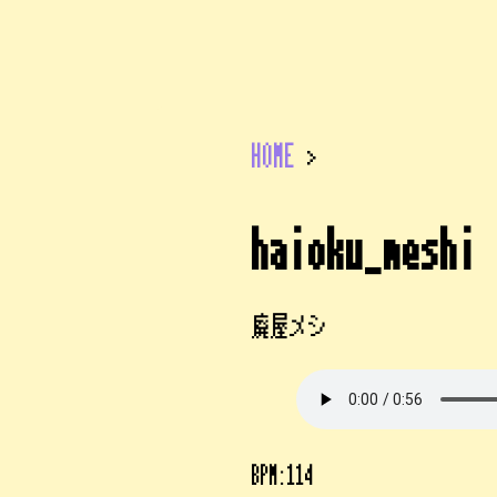
HOME
>
haioku_meshi
廃屋メシ
BPM:114