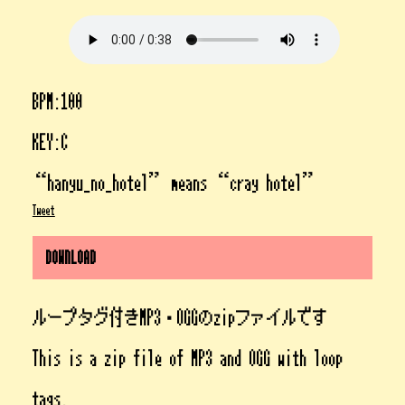
BPM:100
KEY:C
“hanyu_no_hotel” means “cray hotel”
Tweet
DOWNLOAD
ループタグ付きMP3・OGGのzipファイルです
This is a zip file of MP3 and OGG with loop
tags.