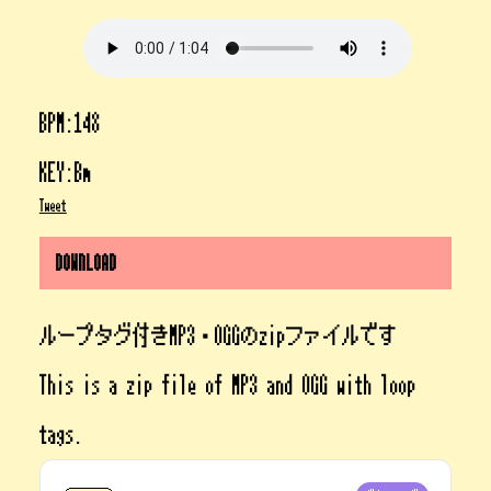
BPM:148
KEY:Bm
Tweet
DOWNLOAD
ループタグ付きMP3・OGGのzipファイルです
This is a zip file of MP3 and OGG with loop
tags.