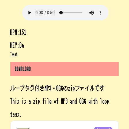
BPM:151
KEY:Dm
Tweet
DOWNLOAD
ループタグ付きMP3・OGGのzipファイルです
This is a zip file of MP3 and OGG with loop
tags.