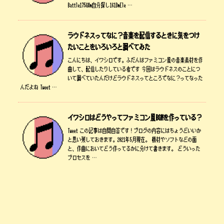
Battle175G#m自分探し161DmEle …
ラウドネスってなに？音楽を配信するときに気をつけ
たいことをいろいろと調べてみた
こんにちは、イワシロです。ふだんはファミコン風の音楽素材を作
曲して、配信したりしている者です 今回はラウドネスのことにつ
いて調べていたんだけどラウドネスってところでなに？ってなった
んだよね Tweet …
イワシロはどうやってファミコン風BGMを作っている？
Tweet この記事は自問自答です！ブログの内容にはちょうどいいか
と思い残しておきます。2021年5月現在。 機材やソフトなどの面
と、作曲においてどう作ってるかに分けて書きます。 どういった
プロセスを …