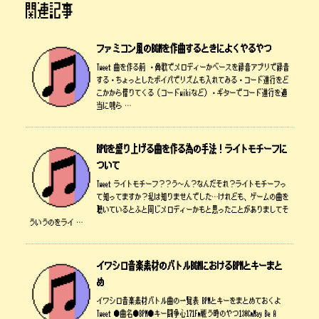
関連記事
ファミコン風のBGMを作曲するときによくやるやつ
Tweet 曲を作る前 ・鼻歌でメロディーかベースを録音アプリで録音
する・ちょっとしたボイパでリズムも入れてみる・コード進行をど
こかから借りてくる（コードwikiなど）・ギターでコード進行を適
当に鳴ら …
RPGを盛り上げる曲を作る為の手法！ライトモチーフに
ついて
Tweet ライトモチーフ？？う～ん？なんだそれ？ライトモチーフっ
て知ってますか？私は知りませんでした…けれども、ゲームの曲を
聴いているとふと同じメロディーかもと思ったことがありましてそ
ういうのをライ …
イワシロ音楽素材のバトルBGMにおけるBPMとキーまと
め
イワシロ音楽素材バトル曲の一覧表 BPMとキーをまとめておくよ
Tweet ●曲名●BPM●キー闘争心171Fm戦う時のやつ130CmMay Be A