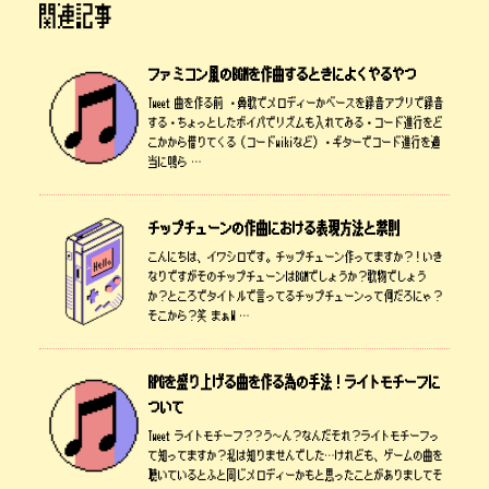
関連記事
ファミコン風のBGMを作曲するときによくやるやつ
Tweet 曲を作る前 ・鼻歌でメロディーかベースを録音アプリで録音
する・ちょっとしたボイパでリズムも入れてみる・コード進行をど
こかから借りてくる（コードwikiなど）・ギターでコード進行を適
当に鳴ら …
チップチューンの作曲における表現方法と禁則
こんにちは、イワシロです。チップチューン作ってますか？！いき
なりですがそのチップチューンはBGMでしょうか？歌物でしょう
か？ところでタイトルで言ってるチップチューンって何だろにゃ？
そこから？笑 まぁW …
RPGを盛り上げる曲を作る為の手法！ライトモチーフに
ついて
Tweet ライトモチーフ？？う～ん？なんだそれ？ライトモチーフっ
て知ってますか？私は知りませんでした…けれども、ゲームの曲を
聴いているとふと同じメロディーかもと思ったことがありましてそ