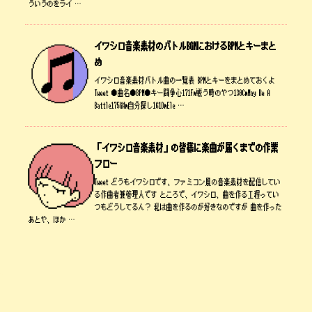
ういうのをライ …
イワシロ音楽素材のバトルBGMにおけるBPMとキーまと
め
イワシロ音楽素材バトル曲の一覧表 BPMとキーをまとめておくよ
Tweet ●曲名●BPM●キー闘争心171Fm戦う時のやつ130CmMay Be A
Battle175G#m自分探し161DmEle …
「イワシロ音楽素材」の皆様に楽曲が届くまでの作業
フロー
Tweet どうもイワシロです、ファミコン風の音楽素材を配信してい
る作曲者兼管理人です ところで、イワシロ、曲を作る工程ってい
つもどうしてるん？ 私は曲を作るのが好きなのですが 曲を作った
あとや、ほか …