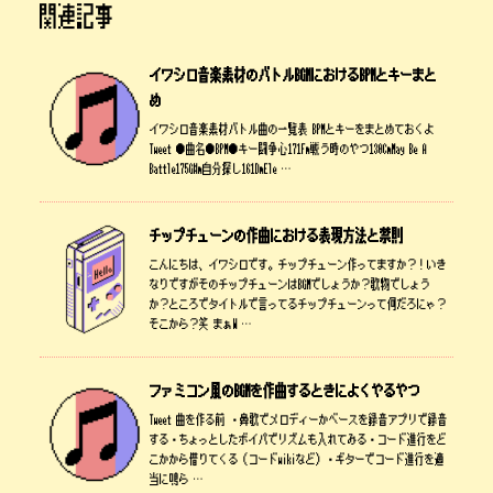
関連記事
イワシロ音楽素材のバトルBGMにおけるBPMとキーまと
め
イワシロ音楽素材バトル曲の一覧表 BPMとキーをまとめておくよ
Tweet ●曲名●BPM●キー闘争心171Fm戦う時のやつ130CmMay Be A
Battle175G#m自分探し161DmEle …
チップチューンの作曲における表現方法と禁則
こんにちは、イワシロです。チップチューン作ってますか？！いき
なりですがそのチップチューンはBGMでしょうか？歌物でしょう
か？ところでタイトルで言ってるチップチューンって何だろにゃ？
そこから？笑 まぁW …
ファミコン風のBGMを作曲するときによくやるやつ
Tweet 曲を作る前 ・鼻歌でメロディーかベースを録音アプリで録音
する・ちょっとしたボイパでリズムも入れてみる・コード進行をど
こかから借りてくる（コードwikiなど）・ギターでコード進行を適
当に鳴ら …