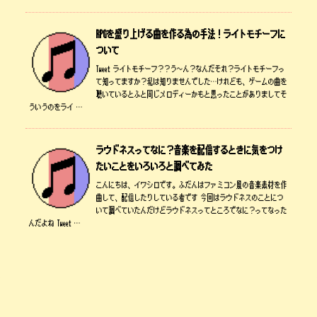
RPGを盛り上げる曲を作る為の手法！ライトモチーフに
ついて
Tweet ライトモチーフ？？う～ん？なんだそれ？ライトモチーフっ
て知ってますか？私は知りませんでした…けれども、ゲームの曲を
聴いているとふと同じメロディーかもと思ったことがありましてそ
ういうのをライ …
ラウドネスってなに？音楽を配信するときに気をつけ
たいことをいろいろと調べてみた
こんにちは、イワシロです。ふだんはファミコン風の音楽素材を作
曲して、配信したりしている者です 今回はラウドネスのことにつ
いて調べていたんだけどラウドネスってところでなに？ってなった
んだよね Tweet …