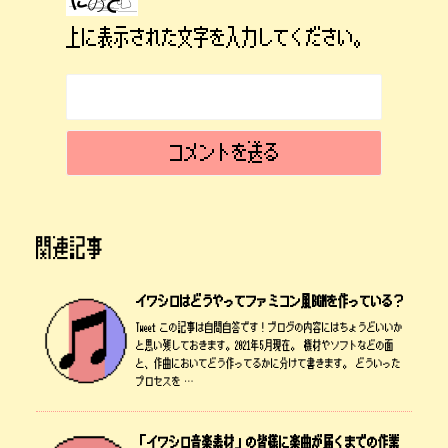
上に表示された文字を入力してください。
関連記事
イワシロはどうやってファミコン風BGMを作っている？
Tweet この記事は自問自答です！ブログの内容にはちょうどいいか
と思い残しておきます。2021年5月現在。 機材やソフトなどの面
と、作曲においてどう作ってるかに分けて書きます。 どういった
プロセスを …
「イワシロ音楽素材」の皆様に楽曲が届くまでの作業