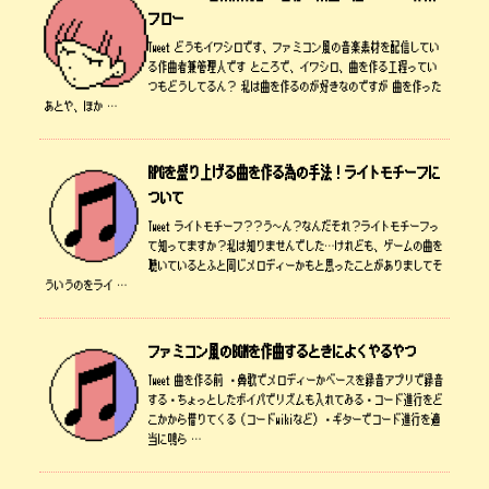
フロー
Tweet どうもイワシロです、ファミコン風の音楽素材を配信してい
る作曲者兼管理人です ところで、イワシロ、曲を作る工程ってい
つもどうしてるん？ 私は曲を作るのが好きなのですが 曲を作った
あとや、ほか …
RPGを盛り上げる曲を作る為の手法！ライトモチーフに
ついて
Tweet ライトモチーフ？？う～ん？なんだそれ？ライトモチーフっ
て知ってますか？私は知りませんでした…けれども、ゲームの曲を
聴いているとふと同じメロディーかもと思ったことがありましてそ
ういうのをライ …
ファミコン風のBGMを作曲するときによくやるやつ
Tweet 曲を作る前 ・鼻歌でメロディーかベースを録音アプリで録音
する・ちょっとしたボイパでリズムも入れてみる・コード進行をど
こかから借りてくる（コードwikiなど）・ギターでコード進行を適
当に鳴ら …