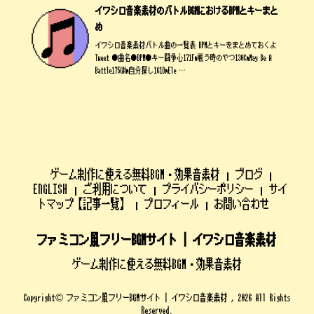
イワシロ音楽素材のバトルBGMにおけるBPMとキーまと
め
イワシロ音楽素材バトル曲の一覧表 BPMとキーをまとめておくよ
Tweet ●曲名●BPM●キー闘争心171Fm戦う時のやつ130CmMay Be A
Battle175G#m自分探し161DmEle …
ゲーム制作に使える無料BGM・効果音素材
ブログ
ENGLISH
ご利用について
プライバシーポリシー
サイ
トマップ【記事一覧】
プロフィール
お問い合わせ
ファミコン風フリーBGMサイト | イワシロ音楽素材
ゲーム制作に使える無料BGM・効果音素材
Copyright© ファミコン風フリーBGMサイト | イワシロ音楽素材 , 2026 All Rights
Reserved.