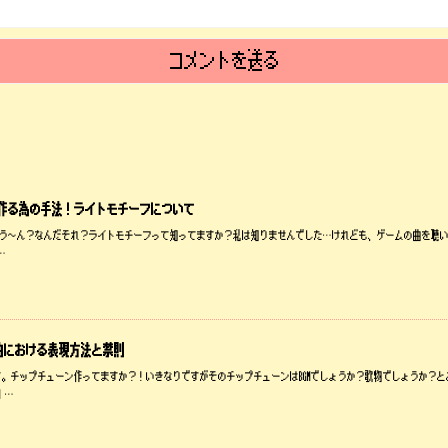
を作る為の手法！ライトモチーフについて
フ？？う～ん？なんだそれ？ライトモチーフって知ってますか？私は知りませんでした…けれども、ゲームの曲を
…
曲における表現方法と禁則
。チップチューン作ってますか？！いきなりですがそのチップチューンはBGMでしょうか？歌物でしょうか？
 …