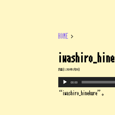
HOME
>
iwashiro_hine
投稿日：
2024年8月20日
音
声
00:00
プ
レ
“iwashiro_hinekure”。
ー
ヤ
ー