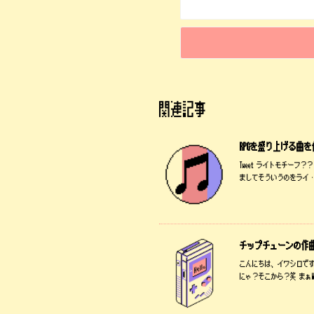
関連記事
RPGを盛り上げる曲
Tweet ライトモチー
ましてそういうのをライ 
チップチューンの作
こんにちは、イワシロです
にゃ？そこから？笑 まぁW