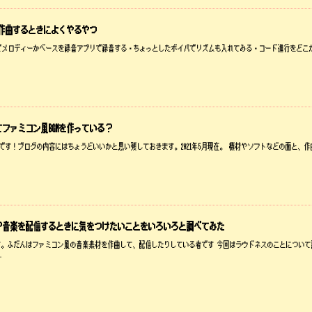
を作曲するときによくやるやつ
・鼻歌でメロディーかベースを録音アプリで録音する・ちょっとしたボイパでリズムも入れてみる・コード進行をどこ
ファミコン風BGMを作っている？
問自答です！ブログの内容にはちょうどいいかと思い残しておきます。2021年5月現在。 機材やソフトなどの面と
？音楽を配信するときに気をつけたいことをいろいろと調べてみた
す。ふだんはファミコン風の音楽素材を作曲して、配信したりしている者です 今回はラウドネスのことについ
…