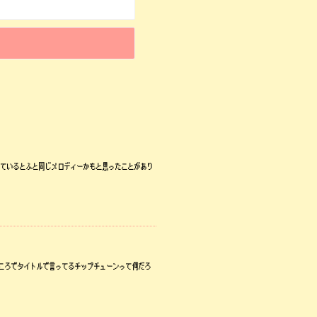
聴いているとふと同じメロディーかもと思ったことがあり
ところでタイトルで言ってるチップチューンって何だろ