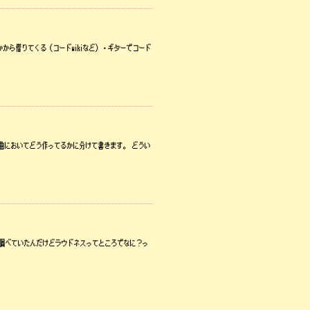
かから借りてくる（コードwikiなど）・ギターでコード
、作曲においてどう作ってるかに分けて書きます。 どうい
て調べていたんだけどラウドネスってところでなに？っ