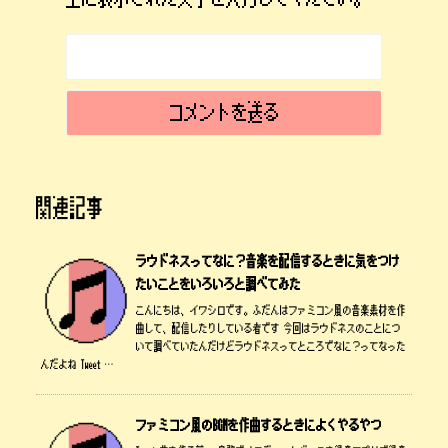
関連記事
ラウドネスってなに？音楽を配信するときに気をつけ
たいことをいろいろと調べてみた
こんにちは、イワシロです。ふだんはファミコン風の音楽素材を作
曲して、配信したりしている者です 今回はラウドネスのことにつ
いて調べていたんだけどラウドネスってところでなに？ってなった
んだよね Tweet …
ファミコン風のBGMを作曲するときによくやるやつ