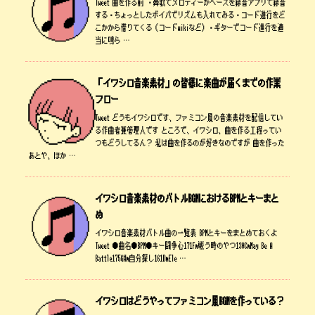
Tweet 曲を作る前 ・鼻歌でメロディーかベースを録音アプリで録音
する・ちょっとしたボイパでリズムも入れてみる・コード進行をど
こかから借りてくる（コードwikiなど）・ギターでコード進行を適
当に鳴ら …
「イワシロ音楽素材」の皆様に楽曲が届くまでの作業
フロー
Tweet どうもイワシロです、ファミコン風の音楽素材を配信してい
る作曲者兼管理人です ところで、イワシロ、曲を作る工程ってい
つもどうしてるん？ 私は曲を作るのが好きなのですが 曲を作った
あとや、ほか …
イワシロ音楽素材のバトルBGMにおけるBPMとキーまと
め
イワシロ音楽素材バトル曲の一覧表 BPMとキーをまとめておくよ
Tweet ●曲名●BPM●キー闘争心171Fm戦う時のやつ130CmMay Be A
Battle175G#m自分探し161DmEle …
イワシロはどうやってファミコン風BGMを作っている？