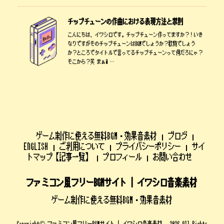
チップチューンの作曲における表現方法と禁則
こんにちは、イワシロです。チップチューン作ってますか？！いき
なりですがそのチップチューンはBGMでしょうか？歌物でしょう
か？ところでタイトルで言ってるチップチューンって何だろにゃ？
そこから？笑 まぁW …
ゲーム制作に使える無料BGM・効果音素材
ブログ
ENGLISH
ご利用について
プライバシーポリシー
サイ
トマップ【記事一覧】
プロフィール
お問い合わせ
ファミコン風フリーBGMサイト | イワシロ音楽素材
ゲーム制作に使える無料BGM・効果音素材
Copyright© ファミコン風フリーBGMサイト | イワシロ音楽素材 , 2026 All Rights