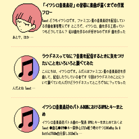
「イワシロ音楽素材」の皆様に楽曲が届くまでの作業
フロー
Tweet どうもイワシロです、ファミコン風の音楽素材を配信してい
る作曲者兼管理人です ところで、イワシロ、曲を作る工程ってい
つもどうしてるん？ 私は曲を作るのが好きなのですが 曲を作った
あとや、ほか …
ラウドネスってなに？音楽を配信するときに気をつけ
たいことをいろいろと調べてみた
こんにちは、イワシロです。ふだんはファミコン風の音楽素材を作
曲して、配信したりしている者です 今回はラウドネスのことにつ
いて調べていたんだけどラウドネスってところでなに？ってなった
んだよね Tweet …
イワシロ音楽素材のバトルBGMにおけるBPMとキーまと
め
イワシロ音楽素材バトル曲の一覧表 BPMとキーをまとめておくよ
Tweet ●曲名●BPM●キー闘争心171Fm戦う時のやつ130CmMay Be A
Battle175G#m自分探し161DmEle …