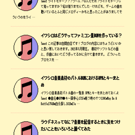
Tweet ライトモチーフ？？う～ん？なんだそれ？ライトモチーフっ
て知ってますか？私は知りませんでした…けれども、ゲームの曲を
聴いているとふと同じメロディーかもと思ったことがありましてそ
ういうのをライ …
イワシロはどうやってファミコン風BGMを作っている？
Tweet この記事は自問自答です！ブログの内容にはちょうどいいか
と思い残しておきます。2021年5月現在。 機材やソフトなどの面
と、作曲においてどう作ってるかに分けて書きます。 どういった
プロセスを …
イワシロ音楽素材のバトルBGMにおけるBPMとキーまと
め
イワシロ音楽素材バトル曲の一覧表 BPMとキーをまとめておくよ
Tweet ●曲名●BPM●キー闘争心171Fm戦う時のやつ130CmMay Be A
Battle175G#m自分探し161DmEle …
ラウドネスってなに？音楽を配信するときに気をつけ
たいことをいろいろと調べてみた