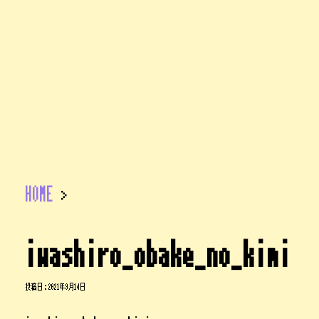
HOME
>
iwashiro_obake_no_kimi
投稿日：
2021年9月14日