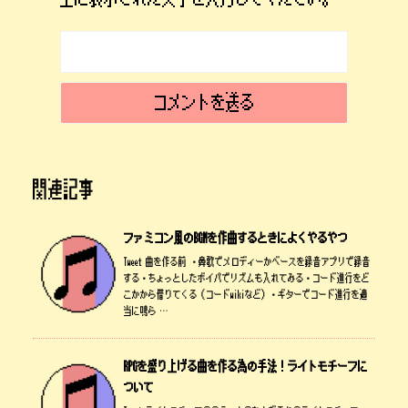
関連記事
ファミコン風のBGMを作曲するときによくやるやつ
Tweet 曲を作る前 ・鼻歌でメロディーかベースを録音アプリで録音
する・ちょっとしたボイパでリズムも入れてみる・コード進行をど
こかから借りてくる（コードwikiなど）・ギターでコード進行を適
当に鳴ら …
RPGを盛り上げる曲を作る為の手法！ライトモチーフに
ついて