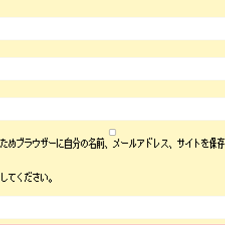
るためブラウザーに自分の名前、メールアドレス、サイトを保
力してください。