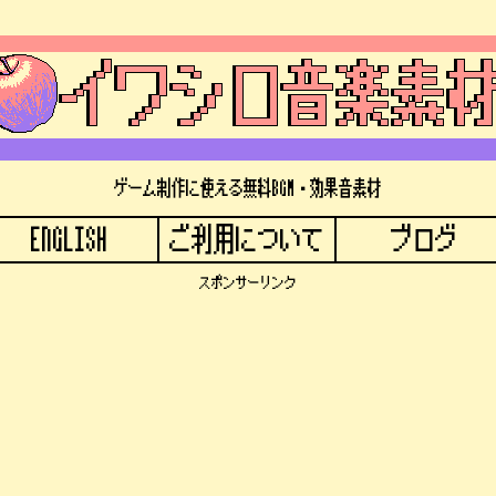
ゲーム制作に使える無料BGM・効果音素材
ENGLISH
ご利用について
ブログ
スポンサーリンク