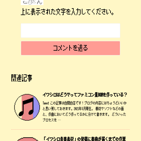
上に表示された文字を入力してください。
関連記事
イワシロはどうやってファミコン風BGMを作っている？
Tweet この記事は自問自答です！ブログの内容にはちょうどいいか
と思い残しておきます。2021年5月現在。 機材やソフトなどの面
と、作曲においてどう作ってるかに分けて書きます。 どういった
プロセスを …
「イワシロ音楽素材」の皆様に楽曲が届くまでの作業