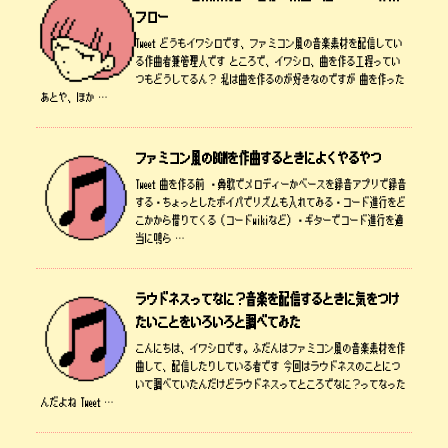
フロー
Tweet どうもイワシロです、ファミコン風の音楽素材を配信してい
る作曲者兼管理人です ところで、イワシロ、曲を作る工程ってい
つもどうしてるん？ 私は曲を作るのが好きなのですが 曲を作った
あとや、ほか …
ファミコン風のBGMを作曲するときによくやるやつ
Tweet 曲を作る前 ・鼻歌でメロディーかベースを録音アプリで録音
する・ちょっとしたボイパでリズムも入れてみる・コード進行をど
こかから借りてくる（コードwikiなど）・ギターでコード進行を適
当に鳴ら …
ラウドネスってなに？音楽を配信するときに気をつけ
たいことをいろいろと調べてみた
こんにちは、イワシロです。ふだんはファミコン風の音楽素材を作
曲して、配信したりしている者です 今回はラウドネスのことにつ
いて調べていたんだけどラウドネスってところでなに？ってなった
んだよね Tweet …