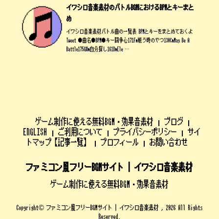
イワシロ音楽素材のバトルBGMにおけるBPMとキーまと
め
イワシロ音楽素材バトル曲の一覧表 BPMとキーをまとめておくよ
Tweet ●曲名●BPM●キー闘争心171Fm戦う時のやつ130CmMay Be A
Battle175G#m自分探し161DmEle …
ゲーム制作に使える無料BGM・効果音素材
ブログ
ENGLISH
ご利用について
プライバシーポリシー
サイ
トマップ【記事一覧】
プロフィール
お問い合わせ
ファミコン風フリーBGMサイト | イワシロ音楽素材
ゲーム制作に使える無料BGM・効果音素材
Copyright© ファミコン風フリーBGMサイト | イワシロ音楽素材 , 2026 All Rights
Reserved.