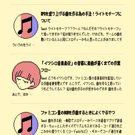
RPGを盛り上げる曲を作る為の手法！ライトモチーフに
ついて
Tweet ライトモチーフ？？う～ん？なんだそれ？ライトモチーフっ
て知ってますか？私は知りませんでした…けれども、ゲームの曲を
聴いているとふと同じメロディーかもと思ったことがありましてそ
ういうのをライ …
「イワシロ音楽素材」の皆様に楽曲が届くまでの作業
フロー
Tweet どうもイワシロです、ファミコン風の音楽素材を配信してい
る作曲者兼管理人です ところで、イワシロ、曲を作る工程ってい
つもどうしてるん？ 私は曲を作るのが好きなのですが 曲を作った
あとや、ほか …
ファミコン風のBGMを作曲するときによくやるやつ
Tweet 曲を作る前 ・鼻歌でメロディーかベースを録音アプリで録音
する・ちょっとしたボイパでリズムも入れてみる・コード進行をど
こかから借りてくる（コードwikiなど）・ギターでコード進行を適