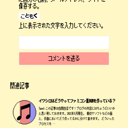
保存する。
上に表示された文字を入力してください。
関連記事
イワシロはどうやってファミコン風BGMを作っている？
Tweet この記事は自問自答です！ブログの内容にはちょうどいいか
と思い残しておきます。2021年5月現在。 機材やソフトなどの面
と、作曲においてどう作ってるかに分けて書きます。 どういった
プロセスを …