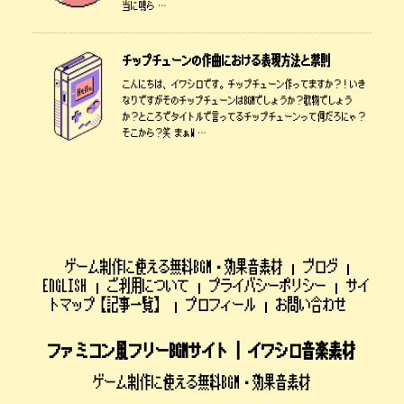
当に鳴ら …
チップチューンの作曲における表現方法と禁則
こんにちは、イワシロです。チップチューン作ってますか？！いき
なりですがそのチップチューンはBGMでしょうか？歌物でしょう
か？ところでタイトルで言ってるチップチューンって何だろにゃ？
そこから？笑 まぁW …
ゲーム制作に使える無料BGM・効果音素材
ブログ
ENGLISH
ご利用について
プライバシーポリシー
サイ
トマップ【記事一覧】
プロフィール
お問い合わせ
ファミコン風フリーBGMサイト | イワシロ音楽素材
ゲーム制作に使える無料BGM・効果音素材