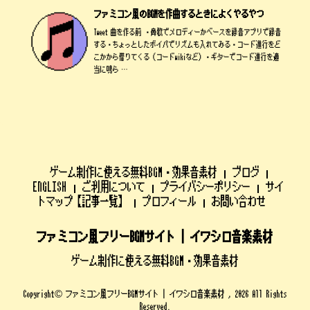
ファミコン風のBGMを作曲するときによくやるやつ
Tweet 曲を作る前 ・鼻歌でメロディーかベースを録音アプリで録音
する・ちょっとしたボイパでリズムも入れてみる・コード進行をど
こかから借りてくる（コードwikiなど）・ギターでコード進行を適
当に鳴ら …
ゲーム制作に使える無料BGM・効果音素材
ブログ
ENGLISH
ご利用について
プライバシーポリシー
サイ
トマップ【記事一覧】
プロフィール
お問い合わせ
ファミコン風フリーBGMサイト | イワシロ音楽素材
ゲーム制作に使える無料BGM・効果音素材
Copyright© ファミコン風フリーBGMサイト | イワシロ音楽素材 , 2026 All Rights
Reserved.