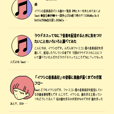
め
イワシロ音楽素材バトル曲の一覧表 BPMとキーをまとめておくよ
Tweet ●曲名●BPM●キー闘争心171Fm戦う時のやつ130CmMay Be A
Battle175G#m自分探し161DmEle …
ラウドネスってなに？音楽を配信するときに気をつけ
たいことをいろいろと調べてみた
こんにちは、イワシロです。ふだんはファミコン風の音楽素材を作
曲して、配信したりしている者です 今回はラウドネスのことにつ
いて調べていたんだけどラウドネスってところでなに？ってなった
んだよね Tweet …
「イワシロ音楽素材」の皆様に楽曲が届くまでの作業
フロー
Tweet どうもイワシロです、ファミコン風の音楽素材を配信してい
る作曲者兼管理人です ところで、イワシロ、曲を作る工程ってい
つもどうしてるん？ 私は曲を作るのが好きなのですが 曲を作った
あとや、ほか …