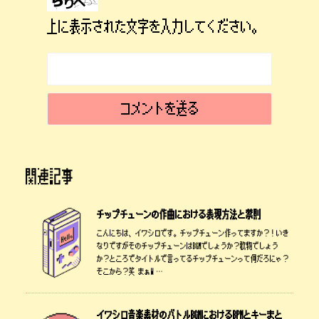
上に表示された文字を入力してください。
関連記事
チップチューンの作曲における表現方法と禁則
こんにちは、イワシロです。チップチューン作ってますか？！いき
なりですがそのチップチューンはBGMでしょうか？歌物でしょう
か？ところでタイトルで言ってるチップチューンって何だろにゃ？
そこから？笑 まぁW …
イワシロ音楽素材のバトルBGMにおけるBPMとキーまと