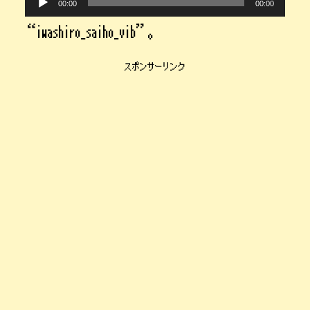
声
00:00
00:00
プ
レ
“iwashiro_saiho_vib”。
ー
ヤ
ー
スポンサーリンク