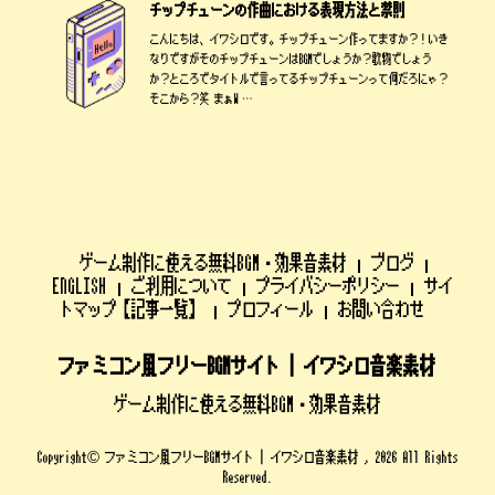
チップチューンの作曲における表現方法と禁則
こんにちは、イワシロです。チップチューン作ってますか？！いき
なりですがそのチップチューンはBGMでしょうか？歌物でしょう
か？ところでタイトルで言ってるチップチューンって何だろにゃ？
そこから？笑 まぁW …
ゲーム制作に使える無料BGM・効果音素材
ブログ
ENGLISH
ご利用について
プライバシーポリシー
サイ
トマップ【記事一覧】
プロフィール
お問い合わせ
ファミコン風フリーBGMサイト | イワシロ音楽素材
ゲーム制作に使える無料BGM・効果音素材
Copyright© ファミコン風フリーBGMサイト | イワシロ音楽素材 , 2026 All Rights
Reserved.