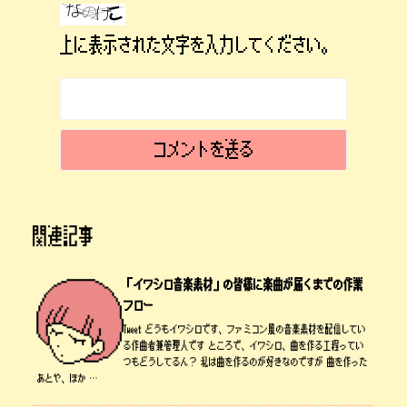
上に表示された文字を入力してください。
関連記事
「イワシロ音楽素材」の皆様に楽曲が届くまでの作業
フロー
Tweet どうもイワシロです、ファミコン風の音楽素材を配信してい
る作曲者兼管理人です ところで、イワシロ、曲を作る工程ってい
つもどうしてるん？ 私は曲を作るのが好きなのですが 曲を作った
あとや、ほか …