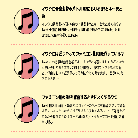
イワシロ音楽素材のバトルBGMにおけるBPMとキーまと
め
イワシロ音楽素材バトル曲の一覧表 BPMとキーをまとめておくよ
Tweet ●曲名●BPM●キー闘争心171Fm戦う時のやつ130CmMay Be A
Battle175G#m自分探し161DmEle …
イワシロはどうやってファミコン風BGMを作っている？
Tweet この記事は自問自答です！ブログの内容にはちょうどいいか
と思い残しておきます。2021年5月現在。 機材やソフトなどの面
と、作曲においてどう作ってるかに分けて書きます。 どういった
プロセスを …
ファミコン風のBGMを作曲するときによくやるやつ
Tweet 曲を作る前 ・鼻歌でメロディーかベースを録音アプリで録音
する・ちょっとしたボイパでリズムも入れてみる・コード進行をど
こかから借りてくる（コードwikiなど）・ギターでコード進行を適
当に鳴ら …