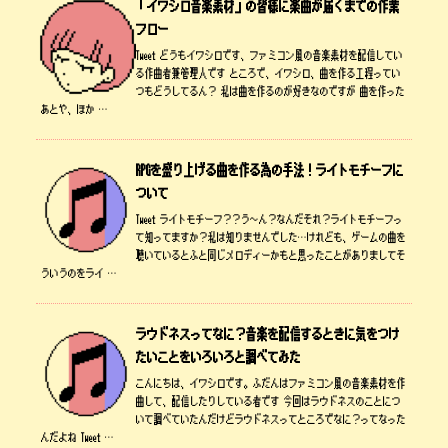
「イワシロ音楽素材」の皆様に楽曲が届くまでの作業
フロー
Tweet どうもイワシロです、ファミコン風の音楽素材を配信してい
る作曲者兼管理人です ところで、イワシロ、曲を作る工程ってい
つもどうしてるん？ 私は曲を作るのが好きなのですが 曲を作った
あとや、ほか …
RPGを盛り上げる曲を作る為の手法！ライトモチーフに
ついて
Tweet ライトモチーフ？？う～ん？なんだそれ？ライトモチーフっ
て知ってますか？私は知りませんでした…けれども、ゲームの曲を
聴いているとふと同じメロディーかもと思ったことがありましてそ
ういうのをライ …
ラウドネスってなに？音楽を配信するときに気をつけ
たいことをいろいろと調べてみた
こんにちは、イワシロです。ふだんはファミコン風の音楽素材を作
曲して、配信したりしている者です 今回はラウドネスのことにつ
いて調べていたんだけどラウドネスってところでなに？ってなった
んだよね Tweet …