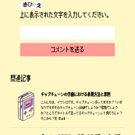
上に表示された文字を入力してください。
関連記事
チップチューンの作曲における表現方法と禁則
こんにちは、イワシロです。チップチューン作ってますか？！いき
なりですがそのチップチューンはBGMでしょうか？歌物でしょう
か？ところでタイトルで言ってるチップチューンって何だろにゃ？
そこから？笑 まぁW …