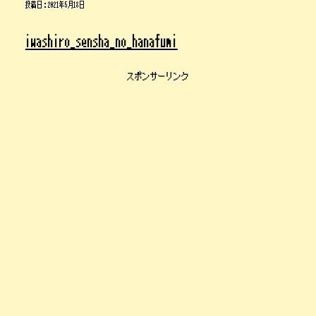
投稿日：
2021年5月18日
iwashiro_sensha_no_hanafumi
スポンサーリンク