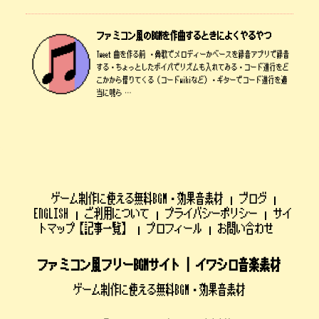
ファミコン風のBGMを作曲するときによくやるやつ
Tweet 曲を作る前 ・鼻歌でメロディーかベースを録音アプリで録音
する・ちょっとしたボイパでリズムも入れてみる・コード進行をど
こかから借りてくる（コードwikiなど）・ギターでコード進行を適
当に鳴ら …
ゲーム制作に使える無料BGM・効果音素材
ブログ
ENGLISH
ご利用について
プライバシーポリシー
サイ
トマップ【記事一覧】
プロフィール
お問い合わせ
ファミコン風フリーBGMサイト | イワシロ音楽素材
ゲーム制作に使える無料BGM・効果音素材