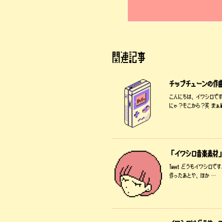
関連記事
チップチューンの作
こんにちは、イワシロです
にゃ？そこから？笑 まぁW
「イワシロ音楽素材
Tweet どうもイワシ
作ったあとや、ほか …