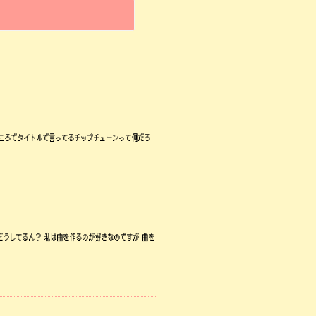
ところでタイトルで言ってるチップチューンって何だろ
どうしてるん？ 私は曲を作るのが好きなのですが 曲を