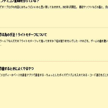
ファミコン風BGMを作っている？
問自答です！ブログの内容にはちょうどいいかと思い残しておきます。2021年5月現在。 機材やソフトなどの面と
を作る為の手法！ライトモチーフについて
フ？？う～ん？なんだそれ？ライトモチーフって知ってますか？私は知りませんでした…けれども、ゲームの曲を
…
を作曲するときによくやるやつ
・鼻歌でメロディーかベースを録音アプリで録音する・ちょっとしたボイパでリズムも入れてみる・コード進行をどこ