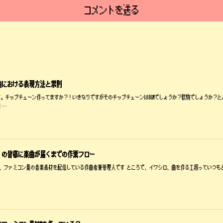
曲における表現方法と禁則
。チップチューン作ってますか？！いきなりですがそのチップチューンはBGMでしょうか？歌物でしょうか？
 …
」の皆様に楽曲が届くまでの作業フロー
ロです、ファミコン風の音楽素材を配信している作曲者兼管理人です ところで、イワシロ、曲を作る工程っていつも