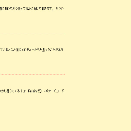
、作曲においてどう作ってるかに分けて書きます。 どうい
聴いているとふと同じメロディーかもと思ったことがあり
かから借りてくる（コードwikiなど）・ギターでコード