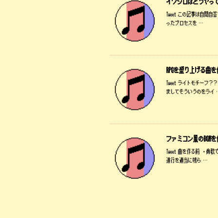
イワシロはどうやって
Tweet この記事は自
ったプロセスを …
RPGを盛り上げる曲
Tweet ライトモチー
ましてそういうのをライ 
ファミコン風のBGM
Tweet 曲を作る前 
進行を適当に鳴ら …