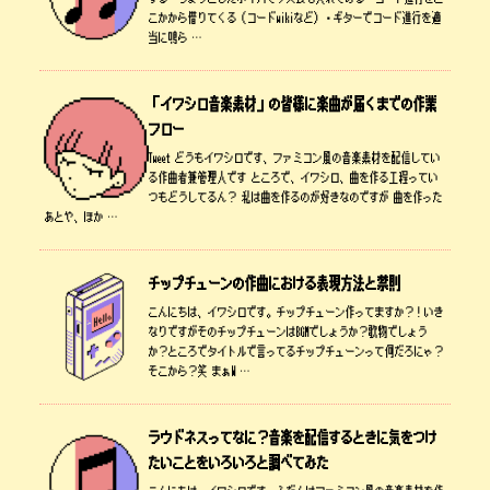
こかから借りてくる（コードwikiなど）・ギターでコード進行を適
当に鳴ら …
「イワシロ音楽素材」の皆様に楽曲が届くまでの作業
フロー
Tweet どうもイワシロです、ファミコン風の音楽素材を配信してい
る作曲者兼管理人です ところで、イワシロ、曲を作る工程ってい
つもどうしてるん？ 私は曲を作るのが好きなのですが 曲を作った
あとや、ほか …
チップチューンの作曲における表現方法と禁則
こんにちは、イワシロです。チップチューン作ってますか？！いき
なりですがそのチップチューンはBGMでしょうか？歌物でしょう
か？ところでタイトルで言ってるチップチューンって何だろにゃ？
そこから？笑 まぁW …
ラウドネスってなに？音楽を配信するときに気をつけ
たいことをいろいろと調べてみた