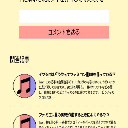
関連記事
イワシロはどうやってファミコン風BGMを作っている？
Tweet この記事は自問自答です！ブログの内容にはちょうどいいか
と思い残しておきます。2021年5月現在。 機材やソフトなどの面
と、作曲においてどう作ってるかに分けて書きます。 どういった
プロセスを …
ファミコン風のBGMを作曲するときによくやるやつ
Tweet 曲を作る前 ・鼻歌でメロディーかベースを録音アプリで録音
する・ちょっとしたボイパでリズムも入れてみる・コード進行をど