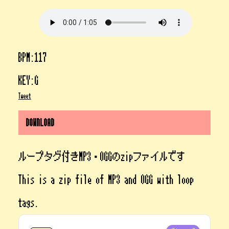
BPM:117
KEY:G
Tweet
DOWNLOAD
ループタグ付きMP3・OGGのzipファイルです
This is a zip file of MP3 and OGG with loop
tags.