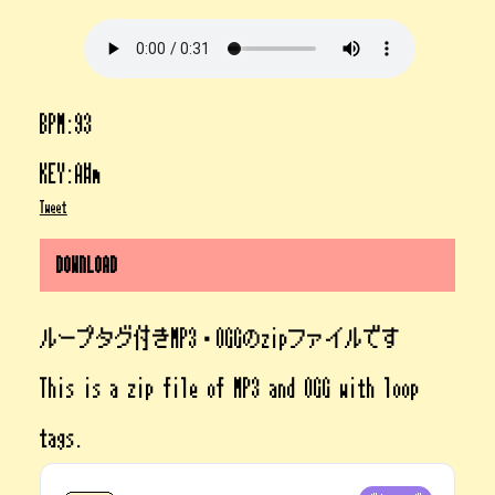
BPM:93
KEY:A#m
Tweet
DOWNLOAD
ループタグ付きMP3・OGGのzipファイルです
This is a zip file of MP3 and OGG with loop
tags.