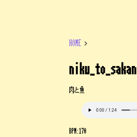
HOME
>
niku_to_sakan
肉と魚
BPM:170