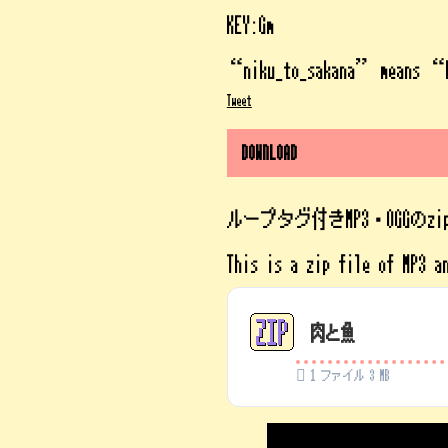
KEY:Gm
“niku_to_sakana” means “
Tweet
DOWNLOAD
ループタグ付きMP3・OGGのz
This is a zip file of MP3 a
肉と魚
1 ファイル
3 MB