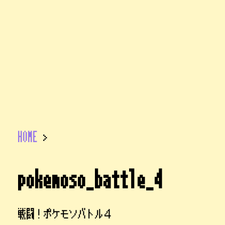
HOME
>
pokemoso_battle_4
戦闘！ポケモソバトル４