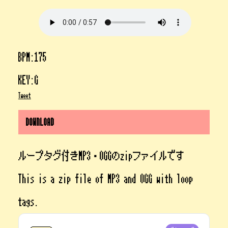
BPM:175
KEY:G
Tweet
DOWNLOAD
ループタグ付きMP3・OGGのzipファイルです
This is a zip file of MP3 and OGG with loop
tags.