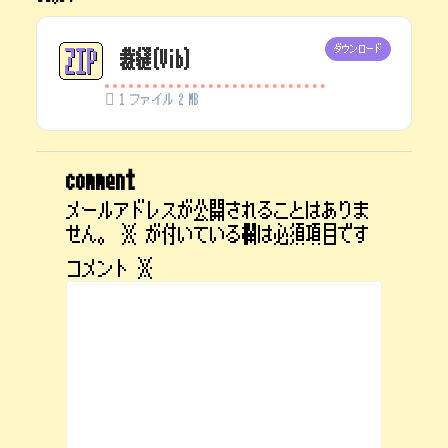
ダウンロード
裁縫(Vib)
1 ファイル
2 MB
comment
メールアドレスが公開されることはありま
せん。
※
が付いている欄は必須項目です
コメント
※