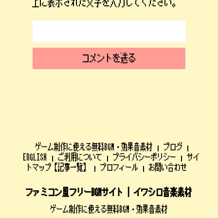
上に表示された文字を入力してください。
ゲーム制作に使える無料BGM・効果音素材
ブログ
ENGLISH
ご利用について
プライバシーポリシー
サイ
トマップ【記事一覧】
プロフィール
お問い合わせ
ファミコン風フリーBGMサイト | イワシロ音楽素材
ゲーム制作に使える無料BGM・効果音素材