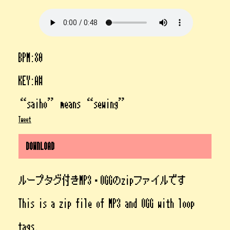
BPM:80
KEY:A#
“saiho” means “sewing”
Tweet
DOWNLOAD
ループタグ付きMP3・OGGのzipファイルです
This is a zip file of MP3 and OGG with loop
tags.