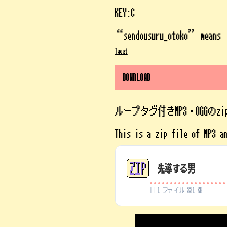
KEY:C
“sendousuru_otoko” means
Tweet
DOWNLOAD
ループタグ付きMP3・OGGのz
This is a zip file of MP3 a
先導する男
1 ファイル
881 KB