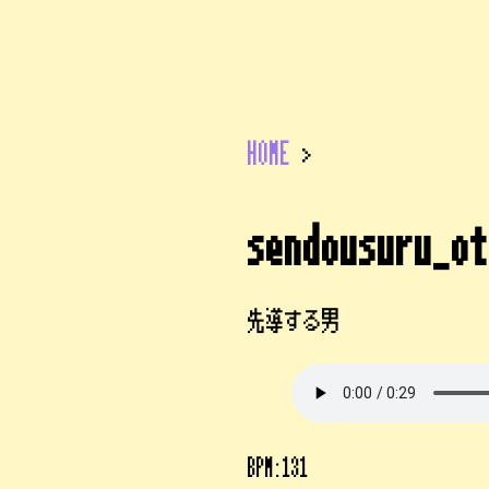
HOME
>
sendousuru_ot
先導する男
BPM:131