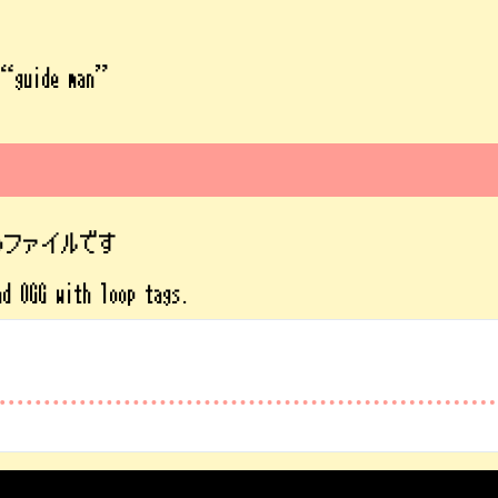
 “guide man”
ipファイルです
nd OGG with loop tags.