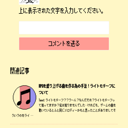
上に表示された文字を入力してください。
関連記事
RPGを盛り上げる曲を作る為の手法！ライトモチーフに
ついて
Tweet ライトモチーフ？？う～ん？なんだそれ？ライトモチーフっ
て知ってますか？私は知りませんでした…けれども、ゲームの曲を
聴いているとふと同じメロディーかもと思ったことがありましてそ
ういうのをライ …