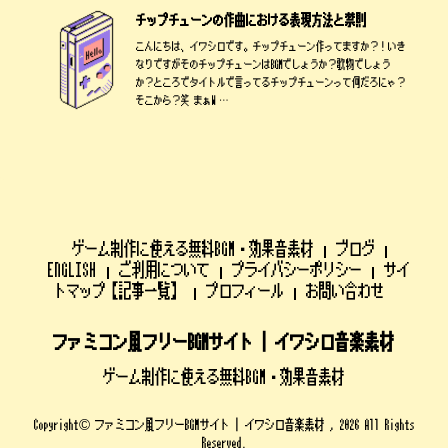
チップチューンの作曲における表現方法と禁則
こんにちは、イワシロです。チップチューン作ってますか？！いき
なりですがそのチップチューンはBGMでしょうか？歌物でしょう
か？ところでタイトルで言ってるチップチューンって何だろにゃ？
そこから？笑 まぁW …
ゲーム制作に使える無料BGM・効果音素材
ブログ
ENGLISH
ご利用について
プライバシーポリシー
サイ
トマップ【記事一覧】
プロフィール
お問い合わせ
ファミコン風フリーBGMサイト | イワシロ音楽素材
ゲーム制作に使える無料BGM・効果音素材
Copyright© ファミコン風フリーBGMサイト | イワシロ音楽素材 , 2026 All Rights
Reserved.