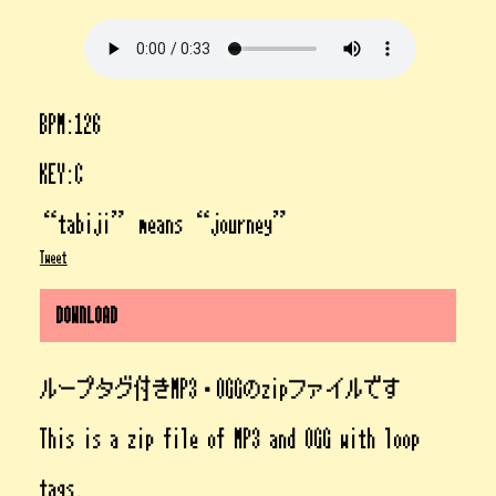
BPM:126
KEY:C
“tabiji” means “journey”
Tweet
DOWNLOAD
ループタグ付きMP3・OGGのzipファイルです
This is a zip file of MP3 and OGG with loop
tags.