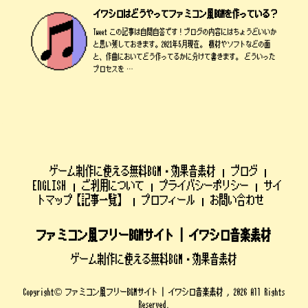
イワシロはどうやってファミコン風BGMを作っている？
Tweet この記事は自問自答です！ブログの内容にはちょうどいいか
と思い残しておきます。2021年5月現在。 機材やソフトなどの面
と、作曲においてどう作ってるかに分けて書きます。 どういった
プロセスを …
ゲーム制作に使える無料BGM・効果音素材
ブログ
ENGLISH
ご利用について
プライバシーポリシー
サイ
トマップ【記事一覧】
プロフィール
お問い合わせ
ファミコン風フリーBGMサイト | イワシロ音楽素材
ゲーム制作に使える無料BGM・効果音素材
Copyright© ファミコン風フリーBGMサイト | イワシロ音楽素材 , 2026 All Rights
Reserved.