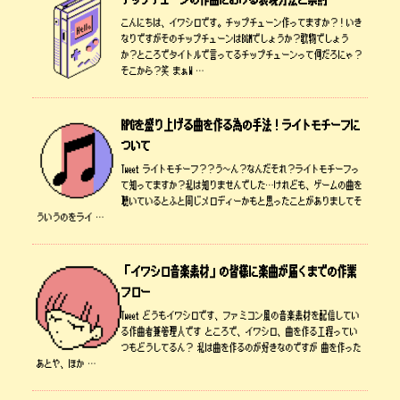
こんにちは、イワシロです。チップチューン作ってますか？！いき
なりですがそのチップチューンはBGMでしょうか？歌物でしょう
か？ところでタイトルで言ってるチップチューンって何だろにゃ？
そこから？笑 まぁW …
RPGを盛り上げる曲を作る為の手法！ライトモチーフに
ついて
Tweet ライトモチーフ？？う～ん？なんだそれ？ライトモチーフっ
て知ってますか？私は知りませんでした…けれども、ゲームの曲を
聴いているとふと同じメロディーかもと思ったことがありましてそ
ういうのをライ …
「イワシロ音楽素材」の皆様に楽曲が届くまでの作業
フロー
Tweet どうもイワシロです、ファミコン風の音楽素材を配信してい
る作曲者兼管理人です ところで、イワシロ、曲を作る工程ってい
つもどうしてるん？ 私は曲を作るのが好きなのですが 曲を作った
あとや、ほか …