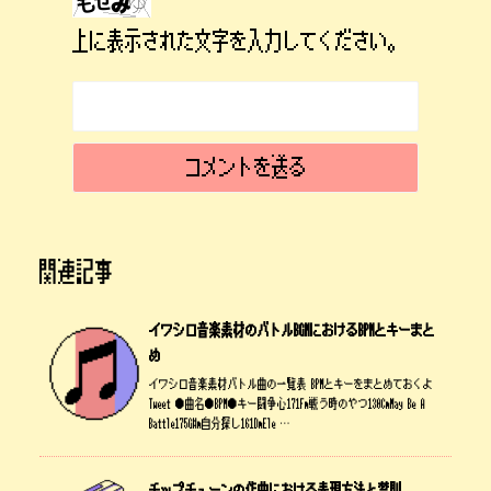
上に表示された文字を入力してください。
関連記事
イワシロ音楽素材のバトルBGMにおけるBPMとキーまと
め
イワシロ音楽素材バトル曲の一覧表 BPMとキーをまとめておくよ
Tweet ●曲名●BPM●キー闘争心171Fm戦う時のやつ130CmMay Be A
Battle175G#m自分探し161DmEle …
チップチューンの作曲における表現方法と禁則