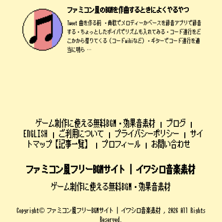
ファミコン風のBGMを作曲するときによくやるやつ
Tweet 曲を作る前 ・鼻歌でメロディーかベースを録音アプリで録音
する・ちょっとしたボイパでリズムも入れてみる・コード進行をど
こかから借りてくる（コードwikiなど）・ギターでコード進行を適
当に鳴ら …
ゲーム制作に使える無料BGM・効果音素材
ブログ
ENGLISH
ご利用について
プライバシーポリシー
サイ
トマップ【記事一覧】
プロフィール
お問い合わせ
ファミコン風フリーBGMサイト | イワシロ音楽素材
ゲーム制作に使える無料BGM・効果音素材
Copyright© ファミコン風フリーBGMサイト | イワシロ音楽素材 , 2026 All Rights
Reserved.