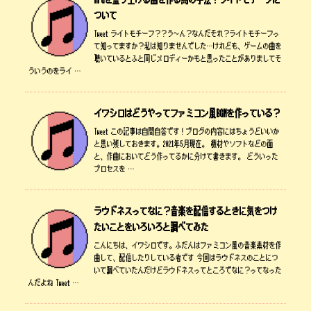
ついて
Tweet ライトモチーフ？？う～ん？なんだそれ？ライトモチーフっ
て知ってますか？私は知りませんでした…けれども、ゲームの曲を
聴いているとふと同じメロディーかもと思ったことがありましてそ
ういうのをライ …
イワシロはどうやってファミコン風BGMを作っている？
Tweet この記事は自問自答です！ブログの内容にはちょうどいいか
と思い残しておきます。2021年5月現在。 機材やソフトなどの面
と、作曲においてどう作ってるかに分けて書きます。 どういった
プロセスを …
ラウドネスってなに？音楽を配信するときに気をつけ
たいことをいろいろと調べてみた
こんにちは、イワシロです。ふだんはファミコン風の音楽素材を作
曲して、配信したりしている者です 今回はラウドネスのことにつ
いて調べていたんだけどラウドネスってところでなに？ってなった
んだよね Tweet …