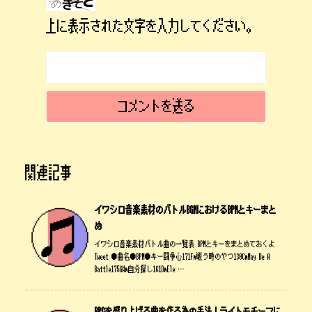
上に表示された文字を入力してください。
関連記事
イワシロ音楽素材のバトルBGMにおけるBPMとキーまと
め
イワシロ音楽素材バトル曲の一覧表 BPMとキーをまとめておくよ
Tweet ●曲名●BPM●キー闘争心171Fm戦う時のやつ130CmMay Be A
Battle175G#m自分探し161DmEle …
RPGを盛り上げる曲を作る為の手法！ライトモチーフに